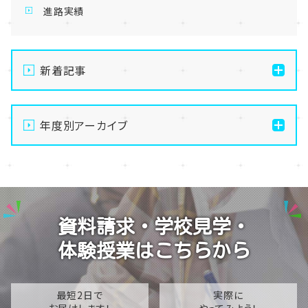
進路実績
新着記事
【高知】夏季休校のお知らせ👟
年度別アーカイブ
【高知】生徒会活動✨⑧
【高知】夏休みにぜひお越しになりませんか？😊
2026
【高知】オープンキャンパス開催しました✨
2025
【高知】生徒会活動✨⑦
2024
資料請求・学校見学・
2023
体験授業はこちらから
2022
2021
最短2日で
実際に