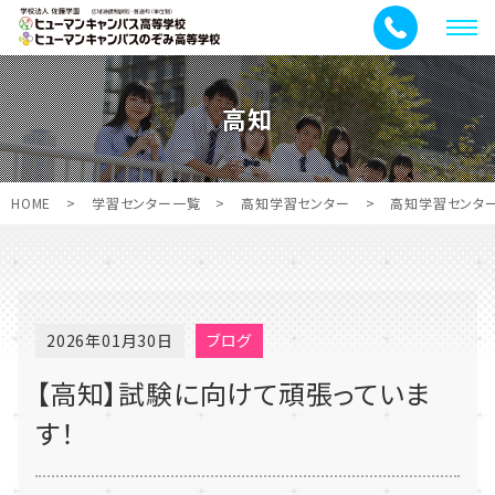
メ
ニ
ュ
高知
ー
HOME
>
学習センター一覧
>
高知学習センター
>
高知学習センタ
2026年01月30日
ブログ
【高知】試験に向けて頑張っていま
す！