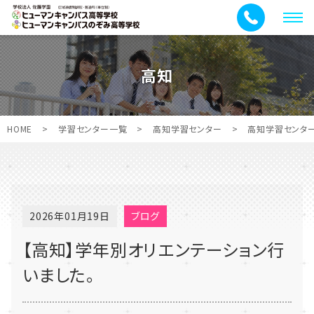
メ
ニ
ュ
高知
ー
HOME
>
学習センター一覧
>
高知学習センター
>
高知学習センタ
2026年01月19日
ブログ
【高知】学年別オリエンテーション行
いました。