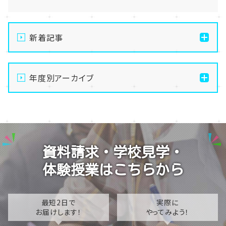
新着記事
【高知】夏季休校のお知らせ👟
年度別アーカイブ
【高知】生徒会活動✨⑧
【高知】夏休みにぜひお越しになりませんか？😊
2026
【高知】オープンキャンパス開催しました✨
2025
【高知】生徒会活動✨⑦
2024
資料請求・学校見学・
2023
体験授業はこちらから
2022
2021
最短2日で
実際に
お届けします！
やってみよう！
2020