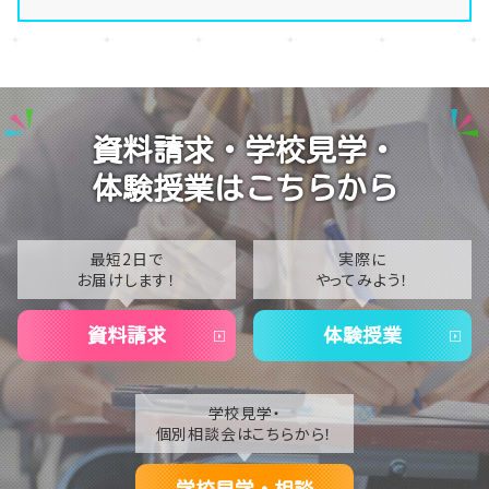
【川崎】転校をお考えの高校生・保護者様へ、夏休みに
2026
始める「次のスタート」！学校説明会・個別相談会を開
2025
催中
2024
【川崎】8月土曜日説明会開催✨
資料請求・学校見学・
2023
【川崎】夏休み授業見学のお知らせ✨
体験授業はこちらから
2022
2021
最短2日で
実際に
お届けします！
やってみよう！
資料請求
体験授業
学校見学・
個別相談会はこちらから！