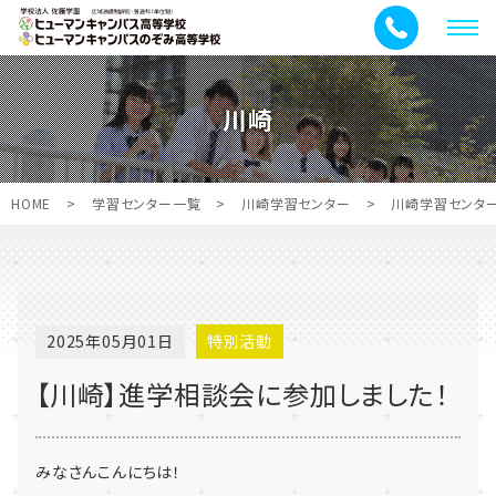
メ
ニ
ュ
川崎
ー
HOME
>
学習センター一覧
>
川崎学習センター
>
川崎学習センタ
2025年05月01日
特別活動
【川崎】進学相談会に参加しました！
みなさんこんにちは！