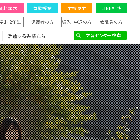
資料請求
体験授業
学校見学
LINE相談
学1・2年生
保護者の方
編入・中退の方
教職員の方
活躍する先輩たち
学習センター検索