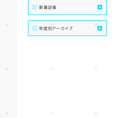
新着記事
【柏】夏休み明けの転校に
年度別アーカイブ
ついて
2026
【柏】入試説明会、本格始
動！体験授業日程のご案内
2025
✨
2024
【柏】手先を動かして無心に
なる。最高のデジタルデトッ
クス、はじめませんか？
2023
【柏】2026年🔸夏季休校期
2022
間(学習センタークローズ)