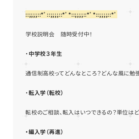
::;;;;::*ﾟ::;;;;::*ﾟ*::;;;;::*ﾟ*::;;;;::*ﾟ
学校説明会 随時受付中！
・
中学校３年生
通信制高校ってどんなところ？どんな風に勉強
・
転入学（転校）
転校のご相談、転入はいつできるの？単位はど
・編入学（再進）