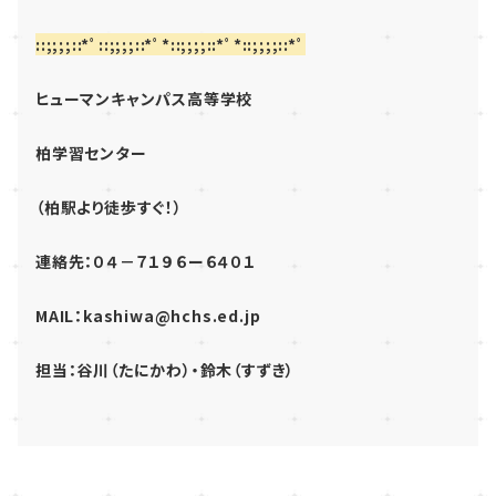
::;;;;::*ﾟ::;;;;::*ﾟ*::;;;;::*ﾟ*::;;;;::*ﾟ
ヒューマンキャンパス高等学校
柏学習センター
（柏駅より徒歩すぐ！）
連絡先：０４－７１９６ー６４０１
MAIL：kashiwa@hchs.ed.jp
担当：谷川（たにかわ）・鈴木（すずき）