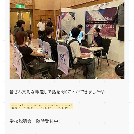
皆さん真剣な眼差しで話を聞くことができました🙂
::;;;;::*ﾟ::;;;;::*ﾟ*::;;;;::*ﾟ*::;;;;::*ﾟ
学校説明会 随時受付中！