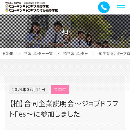
メ
ニ
ュ
柏
ー
HOME
>
学習センター一覧
>
柏学習センター
>
柏学習センターブ
2024年07月11日
ブログ
【柏】合同企業説明会～ジョブドラフ
トFes～に参加しました