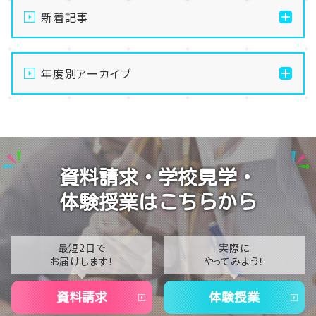
新着記事
【柏】夏休み明けの転校について
年度別アーカイブ
【柏】入試説明会、本格始動！体験授業日程のご案内✨
【柏】手先を動かして無心になる。最高のデジタルデトッ
2026
クス、はじめませんか？
2025
【柏】2026年🔸夏季休校期間(学習センタークローズ)
2024
のお知らせ🔸
資料請求・学校見学・
2023
【柏】ねこカフェに行ってきました！
体験授業はこちらから
2022
2021
最短2日で
実際に
お届けします！
やってみよう！
2020
資料請求
体験授業