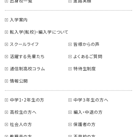
出身校一覧
進路実績
入学案内
転入学(転校)・編入学について
スクールライフ
皆様からの声
活躍する先輩たち
よくあるご質問
通信制高校コラム
特待生制度
情報公開
中学1・2年生の方
中学３年生の方へ
高校生の方へ
編入・中退の方
社会人の方
保護者の方
教職員の方
不登校の方