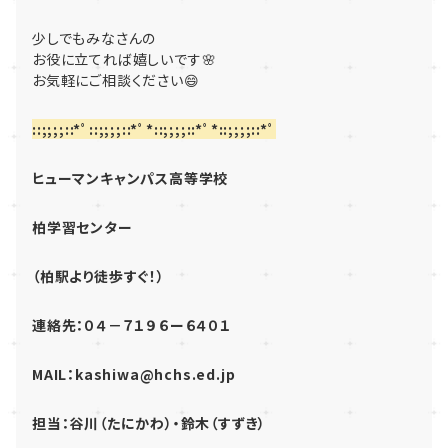
少しでもみなさんの
お役に立てれば嬉しいです🌸
お気軽にご相談ください😄
::;;;;::*ﾟ::;;;;::*ﾟ*::;;;;::*ﾟ*::;;;;::*ﾟ
ヒューマンキャンパス高等学校
柏学習センター
（柏駅より徒歩すぐ！）
連絡先：０４－７１９６ー６４０１
MAIL：kashiwa@hchs.ed.jp
担当：谷川（たにかわ）・鈴木（すずき）