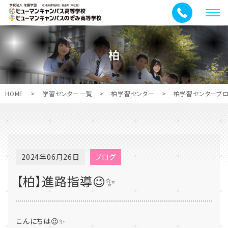
メ
ニ
ュ
柏
ー
HOME
>
学習センター一覧
>
柏学習センター
>
柏学習センターブ
2024年06月26日
ブログ
【柏】進路指導😉✨
こんにちは😉✨