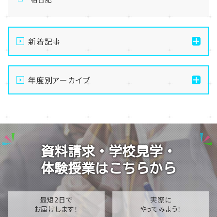
新着記事
【柏】夏休み明けの転校について
年度別アーカイブ
【柏】入試説明会、本格始動！体験授業日程のご案内✨
【柏】手先を動かして無心になる。最高のデジタルデトッ
2026
クス、はじめませんか？
2025
【柏】2026年🔸夏季休校期間(学習センタークローズ)
2024
のお知らせ🔸
資料請求・学校見学・
2023
【柏】ねこカフェに行ってきました！
体験授業はこちらから
2022
2021
最短2日で
実際に
お届けします！
やってみよう！