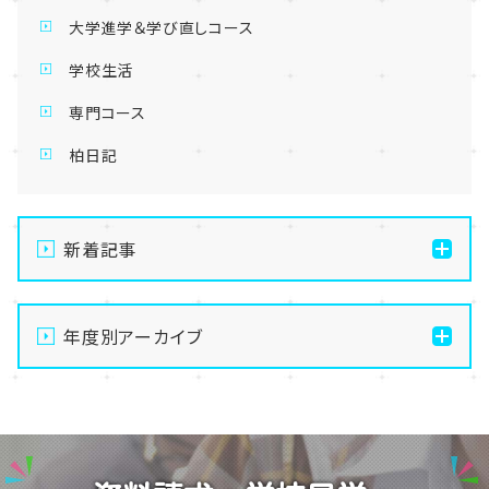
大学進学＆学び直しコース
学校生活
専門コース
柏日記
新着記事
【柏】夏休み明けの転校について
年度別アーカイブ
【柏】入試説明会、本格始動！体験授業日程のご案内✨
【柏】手先を動かして無心になる。最高のデジタルデトッ
2026
クス、はじめませんか？
2025
【柏】2026年🔸夏季休校期間(学習センタークローズ)
2024
のお知らせ🔸