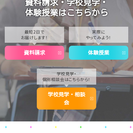
資料請求・学校見学・
2023
【柏】ねこカフェに行ってきました！
体験授業はこちらから
2022
2021
最短2日で
実際に
お届けします！
やってみよう！
2020
資料請求
体験授業
学校見学・
個別相談会はこちらから！
学校見学・相談
会