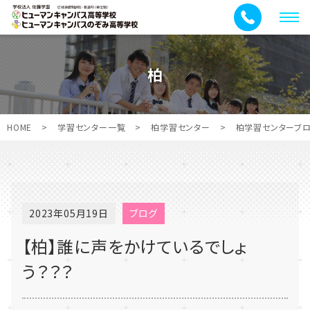
メ
ニ
ュ
柏
ー
HOME
>
学習センター一覧
>
柏学習センター
>
柏学習センターブ
2023年05月19日
ブログ
【柏】誰に声をかけているでしょ
う？？？