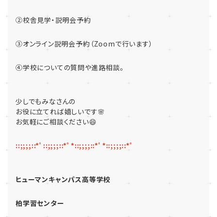
②校舎見学・説明会予約
③オンライン説明会予約（Zoomで行います）
④学校についての質問や進路相談。
少しでもみなさんの
お役に立てれば嬉しいです🌸
お気軽にご相談ください😄
::;;;;::*ﾟ::;;;;::*ﾟ*::;;;;::*ﾟ*::;;;;::*ﾟ
ヒューマンキャンパス高等学校
柏学習センター