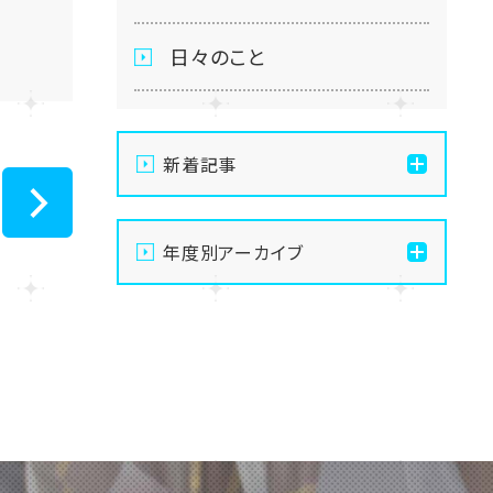
日々のこと
新着記事
【浜松】面談室夏仕様にな
>
年度別アーカイブ
りました⭐
2026
【浜松】高校最後の名古屋
スクーリング！涼風も味方
2025
に🍃
2024
【浜松】金融リテラシー講座
💰直前対策＆検定を実施！