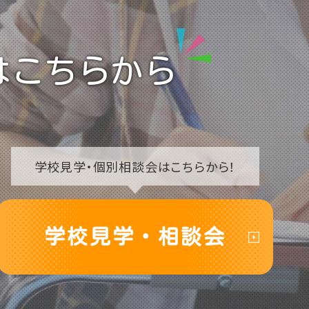
2023
【浜松】8/8（土）夏まつり待
ってます🍧
2022
はこちらから
【浜松】個別相談会
2021
★Googleカレンダーから
もご予約可能です！
2020
学校見学・
個別相談会はこちらから！
学校見学・相談会