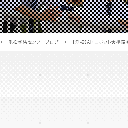
>
浜松学習センターブログ
>
【浜松】AI・ロボット★準備