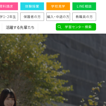
資料請求
体験授業
学校見学
LINE相談
学1・2年生
保護者の方
編入・中退の方
教職員の方
活躍する先輩たち
学習センター検索