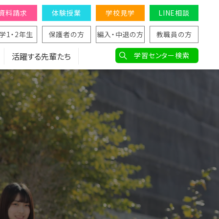
資料請求
体験授業
学校見学
LINE相談
学1・2年生
保護者の方
編入・中退の方
教職員の方
活躍する先輩たち
学習センター検索