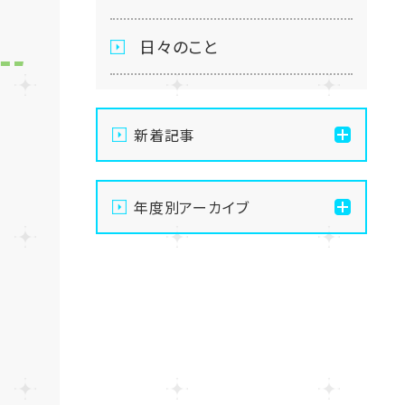
日々のこと
新着記事
【浜松】面談室夏仕様にな
年度別アーカイブ
りました⭐
2026
【浜松】高校最後の名古屋
スクーリング！涼風も味方
2025
に🍃
2024
【浜松】金融リテラシー講座
💰直前対策＆検定を実施！