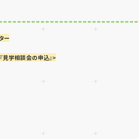
ター
』『見学相談会の申込』>