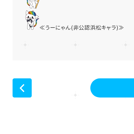
≪うーにゃん(非公認浜松キャラ)
<