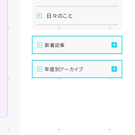
日々のこと
新着記事
【浜松】面談室夏仕様にな
年度別アーカイブ
りました⭐
2026
【浜松】高校最後の名古屋
スクーリング！涼風も味方
2025
に🍃
2024
【浜松】金融リテラシー講座
💰直前対策＆検定を実施！