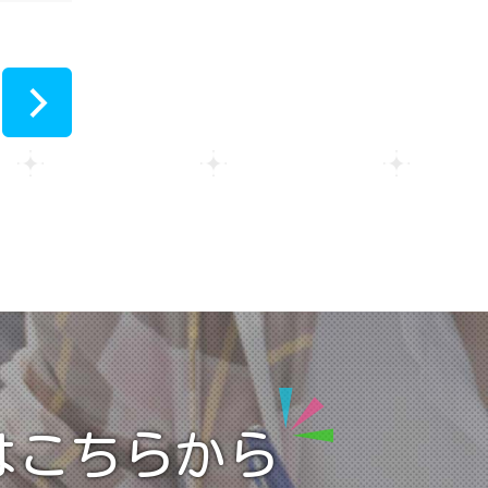
2023
【浜松】8/8（土）夏まつり待
ってます🍧
2022
>
【浜松】個別相談会
2021
★Googleカレンダーから
もご予約可能です！
2020
はこちらから