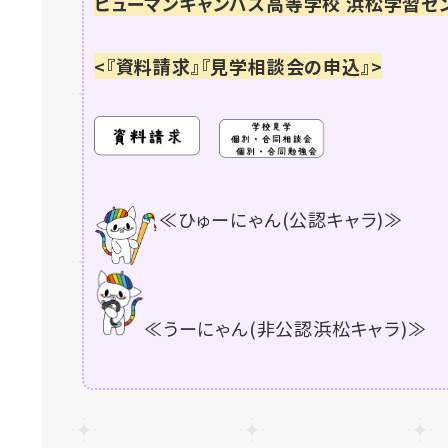
ヒューマンキャンパス高等学校 浜松学習セ
<『資料請求』『見学相談会の申込』>
≪ひゅーにゃん(公認キャラ)≫
≪うーにゃん(非公認浜松キャラ)