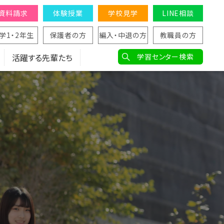
資料請求
体験授業
学校見学
LINE相談
学1・2年生
保護者の方
編入・中退の方
教職員の方
活躍する先輩たち
学習センター検索