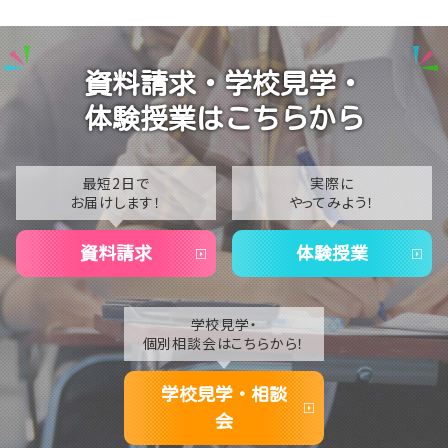
【浜松】金融リテラシー講座💰直前対策＆検定を実施！
2025
【浜松】8/8（土）夏まつり待ってます🍧
2024
資料請求・学校見学・
【浜松】個別相談会★Googleカレンダーからもご予約
2023
可能です！
体験授業はこちらから
2022
2021
最短2日で
実際に
お届けします！
やってみよう！
2020
資料請求
体験授業
学校見学・
個別相談会はこちらから！
学校見学・相談
会