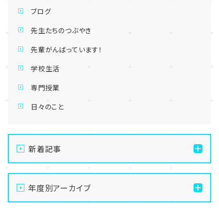
ブログ
先生たちのつぶやき
先輩がんばっています！
学校生活
専門授業
日々のこと
新着記事
【浜松】面談室夏仕様になりました⭐
年度別アーカイブ
【浜松】高校最後の名古屋スクーリング！涼風も味方に
🍃
2026