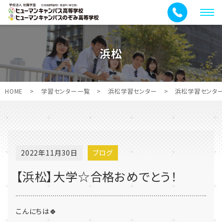
メ
ニ
ュ
浜松
ー
HOME
>
学習センター一覧
>
浜松学習センター
>
浜松学習センタ
2022年11月30日
ブログ
【浜松】大学☆合格おめでとう！
こんにちは🍀