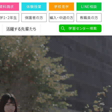
資料請求
体験授業
学校見学
LINE相談
学1・2年生
保護者の方
編入・中退の方
教職員の方
活躍する先輩たち
学習センター検索