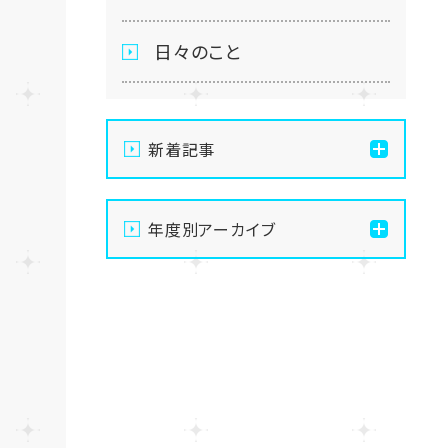
日々のこと
新着記事
【浜松】高校最後の名古屋
年度別アーカイブ
スクーリング！涼風も味方
に🍃
2026
【浜松】金融リテラシー講座
2025
💰直前対策＆検定を実施！
2024
【浜松】8/8（土）夏まつり待
ってます🍧