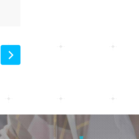
2023
【浜松】個別相談会
★Googleカレンダーから
2022
もご予約可能です！
2021
【浜松】残り１ヶ月⭐新入生
出願9/1（火）スタート！！
2020
>