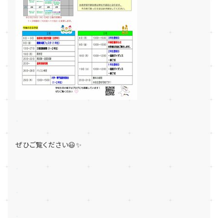
・
ぜひご覧ください😃✨
・
・
・