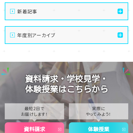
新着記事
【福岡】福岡３年生スクーリング初日🌞
年度別アーカイブ
【福岡】夏季休暇のお知らせ🌻
【福岡】先生紹介😊
2026
【福岡】北九州スクーリング👨🏻‍🏫
2025
【福岡】高校で鉄道が学べる学校があるってホント！？
2024
資料請求・学校見学・
🚃
2023
体験授業はこちらから
2022
2021
最短2日で
実際に
お届けします！
やってみよう！
2020
資料請求
体験授業