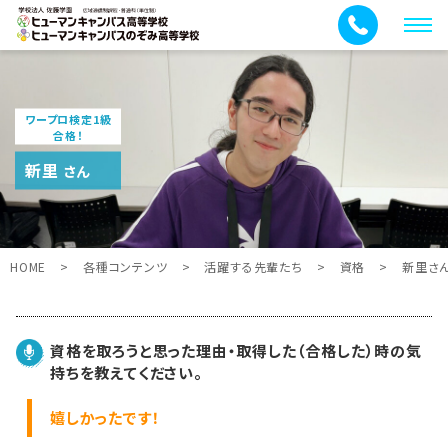
メ
ニ
ュ
ー
ワープロ検定1級
合格！
新里
さん
HOME
>
各種コンテンツ
>
活躍する先輩たち
>
資格
>
新里さ
資格を取ろうと思った理由・取得した（合格した）時の気
持ちを教えてください。
嬉しかったです！