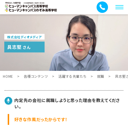
メ
ニ
ュ
ー
株式会社ディオメディア
具志堅
さん
HOME
>
各種コンテンツ
>
活躍する先輩たち
>
就職
>
具志堅
内定先の会社に就職しようと思った理由を教えてくださ
い。
好きな作風だったからです！