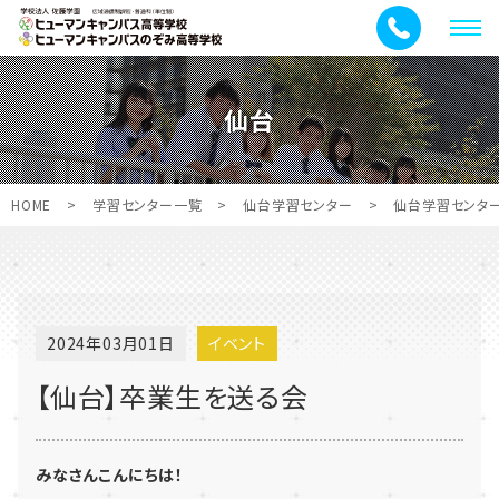
メ
ニ
ュ
仙台
ー
HOME
>
学習センター一覧
>
仙台学習センター
>
仙台学習センタ
2024年03月01日
イベント
【仙台】卒業生を送る会
みなさんこんにちは！