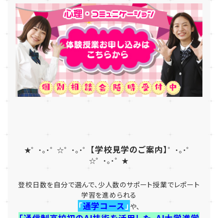
【学校見学のご案内】
★゜・。・゜☆゜・。・゜
゜・。・゜
☆゜・。・゜★
登校日数を自分で選んで、少人数のサポート授業でレポート
学習を進められる
「
通学コース
」
や、
「通信制高校初のAI技術を活用した、AI大学進学