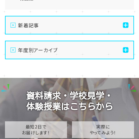
新着記事
【仙台】自分のペースで苦手克服！AI大学進学専攻の魅
力を徹底解説します✨🤖
年度別アーカイブ
【仙台】夏季休業のお知らせ
2026
【仙台】いよいよスタート！前期エリアスクーリングが始
2025
まりました🌻
2024
【仙台】1年生のレクリエーション～仙台市博物館で「伊
資料請求・学校見学・
達政宗からの挑戦状」に挑戦しました⚔️✨～
2023
体験授業はこちらから
【仙台】ホームルームで「TAGIRON（タギロン）」を行い
2022
ました！🧩🔢
2021
最短2日で
実際に
お届けします！
やってみよう！
2020