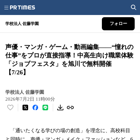
学校法人 佐藤学園
フォロー
声優・マンガ・ゲーム・動画編集――“憧れの
仕事”をプロが直接指導！中高生向け職業体験
「ジョブフェスタ」を旭川で無料開催
【7/26】
学校法人 佐藤学園
2026年7月2日 11時00分
い
い
ね
！
「通いたくなる学びの場の創造」を理念に、高校科目
数
と同時に、声優・マンガ・メイク・ファッションなど、6