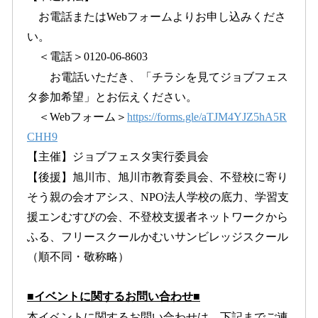
お電話またはWebフォームよりお申し込みくださ
い。
＜電話＞0120-06-8603
お電話いただき、「チラシを見てジョブフェス
タ参加希望」とお伝えください。
＜Webフォーム＞
https://forms.gle/aTJM4YJZ5hA5R
CHH9
【主催】ジョブフェスタ実行委員会
【後援】旭川市、旭川市教育委員会、不登校に寄り
そう親の会オアシス、NPO法人学校の底力、学習支
援エンむすびの会、不登校支援者ネットワークから
ふる、フリースクールかむいサンビレッジスクール
（順不同・敬称略）
■イベントに関するお問い合わせ■
本イベントに関するお問い合わせは、下記までご連