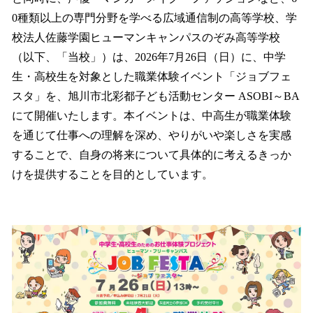
を
0種類以上の専門分野を学べる広域通信制の高等学校、学
読
み
校法人佐藤学園ヒューマンキャンパスのぞみ高等学校
込
（以下、「当校」）は、2026年7月26日（日）に、中学
み
生・高校生を対象とした職業体験イベント「ジョブフェ
中
で
スタ」を、旭川市北彩都子ども活動センター ASOBI～BA
す
にて開催いたします。本イベントは、中高生が職業体験
を通じて仕事への理解を深め、やりがいや楽しさを実感
することで、自身の将来について具体的に考えるきっか
けを提供することを目的としています。