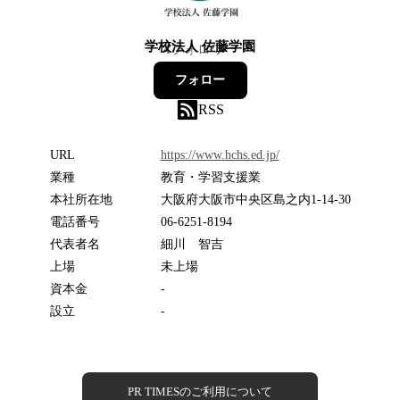
学校法人 佐藤学園
4
フォロワー
フォロー
RSS
URL
https://www.hchs.ed.jp/
業種
教育・学習支援業
本社所在地
大阪府大阪市中央区島之内1-14-30
電話番号
06-6251-8194
代表者名
細川 智吉
上場
未上場
資本金
-
設立
-
PR TIMESのご利用について