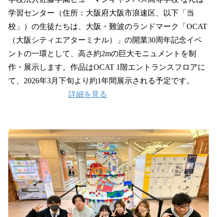
数
学習センター（住所：大阪府大阪市浪速区、以下「当
を
校」）の生徒たちは、大阪・難波のランドマーク「OCAT
読
み
（大阪シティエアターミナル）」の開業30周年記念イベ
込
ントの一環として、高さ約2mの巨大モニュメントを制
み
作・展示します。作品はOCAT 1階エントランスフロアに
中
で
て、2026年3月下旬より約1年間展示される予定です。
す
詳細を見る