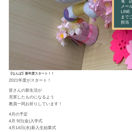
電 話：
メール：
LIN
まで
担当
【なんば】新年度スタート！！
2021年度がスタート！
皆さんの新生活が
充実したものになるよう
教員一同お祈りしています！
4月の予定
4月 9日(金)入学式
4月14日(水)新入生始業式