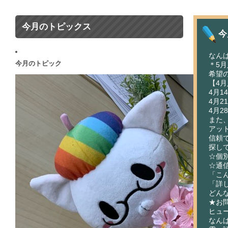
今月のトピックス
今
なん
今月のトピック
＊5月
希望
【4
4月14
4月21
4月28
また
アッ
信頼
探し
☆個
☆通
「こ
「詳
どん
★お
ヒュ
なん