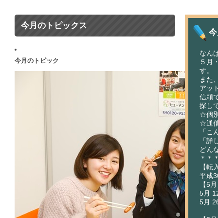
今月のトピックス
今
なん
今月のトピック
５月
す。
また
アッ
信頼
探し
☆個
☆通
「こ
「詳
どん
＊＊
【転
平成3
【5月
5月 
5月 