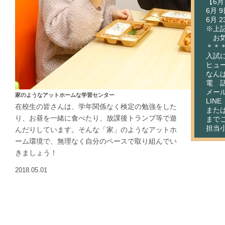
【6月
6月 
6月 
※上
お気
＊＊
入試
ヒュ
なん
電 話：
メール：
家のようなアットホームな学習センター
LIN
在校生の皆さんは、学年関係なく検定の勉強をした
またはht
り、お昼を一緒に食べたり、放課後トランプ等で遊
まで
担当
んだりしています。そんな「家」のようなアットホ
ーム環境で、無理なく自分のペースで取り組んでい
きましょう！
2018.05.01