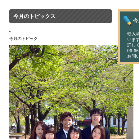
今月のトピックス
今
転入
今月のトピック
いま
詳しく
06-6
お問