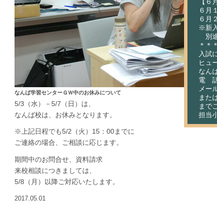
【６
６月
６月
※新
別途
＊＊
入試
ヒュ
なん
電 話：
メール：
なんば学習センターＧＷ中のお休みについて
またはht
5/3（水）－5/7（日）は、
まで
担当
なんば校は、お休みとなります。
※上記日程でも5/2（火）15：00までに
ご連絡の場合、ご相談に応じます。
期間中のお問合せ、資料請求
来校相談につきましては、
5/8（月）以降ご対応いたします。
2017.05.01