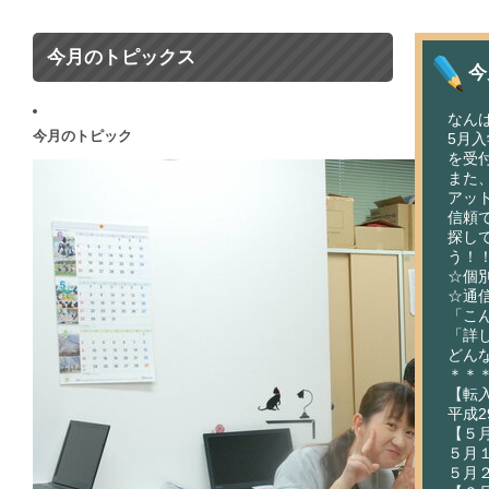
今月のトピックス
今
なん
今月のトピック
5月
を受
また
アッ
信頼
探し
う！
☆個
☆通
「こ
「詳
どん
＊＊
【転
平成2
【５
５月
５月