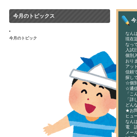
今月のトピックス
今
なん
今月のトピック
現在
なっ
入試
個別
おり
アッ
信頼
探し
☆個
☆通
「こ
「詳
どん
★お
ヒュ
なん
電 話：
メール：